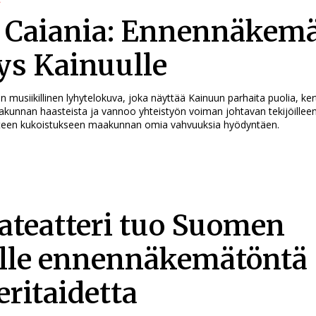
 Caiania: Ennennäkem
tys Kainuulle
n musiikillinen lyhytelokuva, joka näyttää Kainuun parhaita puolia, ke
aakunnan haasteista ja vannoo yhteistyön voiman johtavan tekijöillee
teen kukoistukseen maakunnan omia vahvuuksia hyödyntäen.
ateatteri tuo Suomen
ille ennennäkemätöntä
eritaidetta