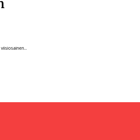
n
nen viisiosainen...