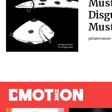
Must
Disg
Must