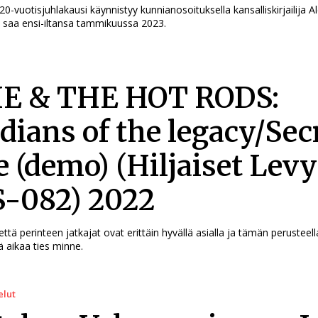
20-vuotisjuhlakausi käynnistyy kunnianosoituksella kansalliskirjailija Al
ä saa ensi-iltansa tammikuussa 2023.
E & THE HOT RODS:
dians of the legacy/Sec
e (demo) (Hiljaiset Levy
-082) 2022
että perinteen jatkajat ovat erittäin hyvällä asialla ja tämän perusteel
ä aikaa ties minne.
elut