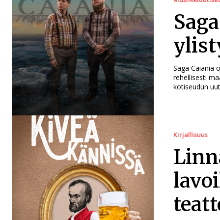
Saga
ylis
Saga Caiania o
rehellisesti m
kotiseudun uu
Kirjallisuus
Linn
lavo
teatt