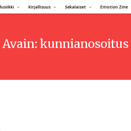
usiikki
Kirjallisuus
Sekalaiset
Emotion Zine
Avain:
kunnianosoitus
t