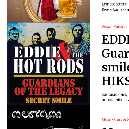
Linnateatterin 
Kiveä känniss
Vesan Kansiot
EDDI
Guar
smil
HIKS
Sanoisin näin, 
nousta pitkäst
Musiikkiarvost