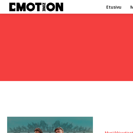
Etusivu
M
Musiikkiuutise