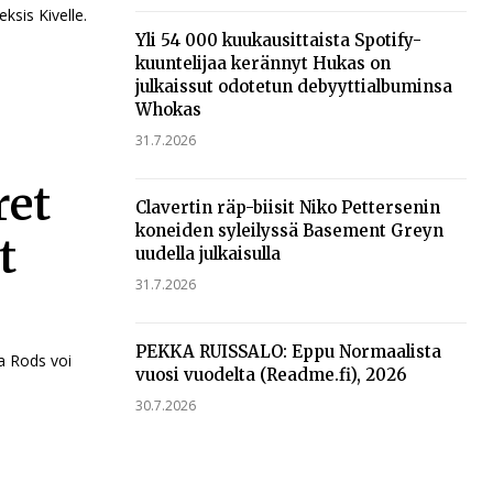
eksis Kivelle.
Yli 54 000 kuukausittaista Spotify-
kuuntelijaa kerännyt Hukas on
julkaissut odotetun debyyttialbuminsa
Whokas
31.7.2026
ret
Clavertin räp-biisit Niko Pettersenin
koneiden syleilyssä Basement Greyn
t
uudella julkaisulla
31.7.2026
PEKKA RUISSALO: Eppu Normaalista
la Rods voi
vuosi vuodelta (Readme.fi), 2026
30.7.2026