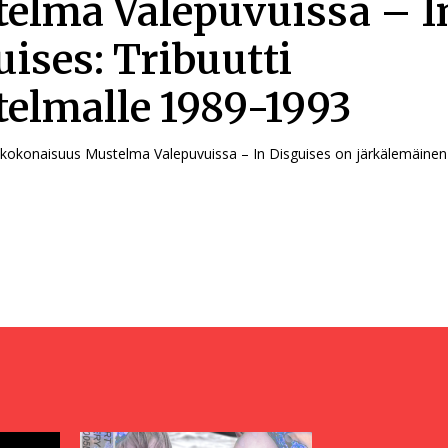
elma Valepuvuissa – I
uises: Tribuutti
elmalle 1989-1993
Järkälemäinen kokonaisuus Mustelma Valepuvuissa – In Disguises on järkälemäi