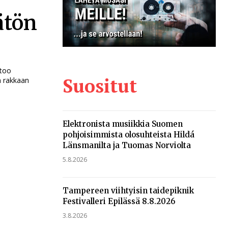
ätön
rtoo
Suositut
n rakkaan
Elektronista musiikkia Suomen
pohjoisimmista olosuhteista Hildá
Länsmanilta ja Tuomas Norviolta
5.8.2026
Tampereen viihtyisin taidepiknik
Festivalleri Epilässä 8.8.2026
3.8.2026