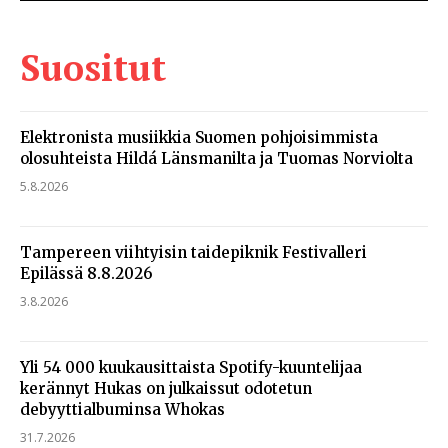
Suositut
Elektronista musiikkia Suomen pohjoisimmista
olosuhteista Hildá Länsmanilta ja Tuomas Norviolta
5.8.2026
Tampereen viihtyisin taidepiknik Festivalleri
Epilässä 8.8.2026
3.8.2026
Yli 54 000 kuukausittaista Spotify-kuuntelijaa
kerännyt Hukas on julkaissut odotetun
debyyttialbuminsa Whokas
31.7.2026