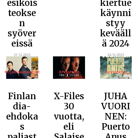
esikois
kiertue
teokse
käynni
n
styy
syöver
kevääll
eissä
ä 2024
31.12.2023
26.12.2023
Kirjallisuusuutiset
Arvostelut
Arvostelut
Finlan
X-Files
JUHA
dia-
30
VUORI
ehdoka
vuotta,
NEN:
s
eli
Puerto
paljast
Salaise
Anus