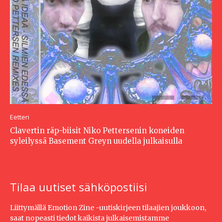
Eetteri
Clavertin räp-biisit Niko Pettersenin koneiden
syleilyssä Basement Greyn uudella julkaisulla
Tilaa uutiset sähköpostiisi
Liittymällä Emotion Zine -uutiskirjeen tilaajien joukkoon,
saat nopeasti tiedot kaikista julkaisemistamme