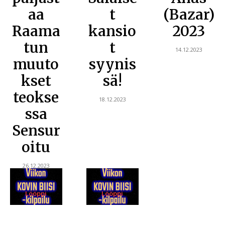
aa
t
(Bazar)
Raama
kansio
2023
tun
t
14.12.2023
muuto
syynis
kset
sä!
teokse
18.12.2023
ssa
Sensur
oitu
26.12.2023
Lööppi
Lööppi