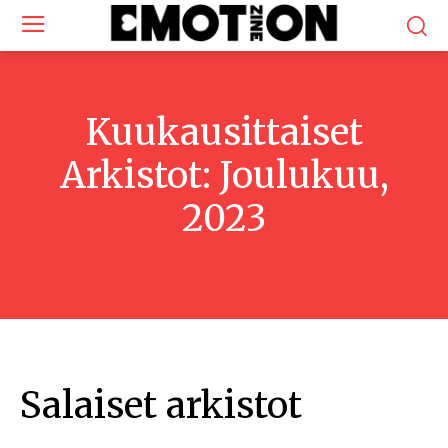
Kuukausittaiset
Arkistot: Joulukuu,
2023
Salaiset arkistot