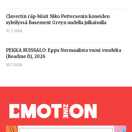
Clavertin räp-biisit Niko Pettersenin koneiden
syleilyssä Basement Greyn uudella julkaisulla
31.7.2026
PEKKA RUISSALO: Eppu Normaalista vuosi vuodelta
(Readme.fi), 2026
30.7.2026