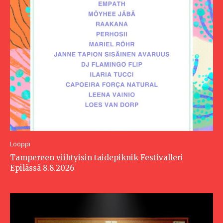
Lööppi
Tampereen viihtyisin taidepiknik Festivalleri
Epilässä 8.8.2026