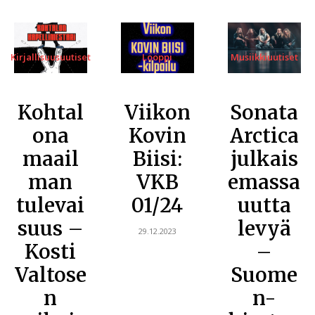
Kirjallisuusuutiset
Lööppi
Musiikkiuutiset
Kohtal
Viikon
Sonata
ona
Kovin
Arctica
maail
Biisi:
julkais
man
VKB
emassa
tulevai
01/24
uutta
suus –
levyä
29.12.2023
Kosti
–
Valtose
Suome
n
n-